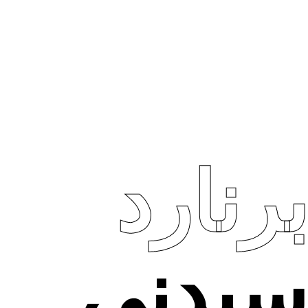
برنارد
سيدني